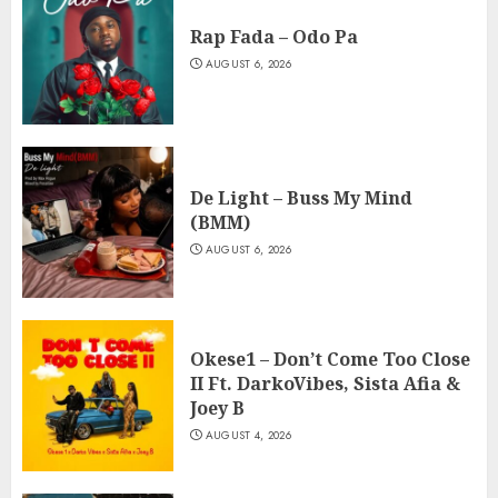
Rap Fada – Odo Pa
AUGUST 6, 2026
De Light – Buss My Mind
(BMM)
AUGUST 6, 2026
Okese1 – Don’t Come Too Close
II Ft. DarkoVibes, Sista Afia &
Joey B
AUGUST 4, 2026