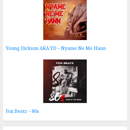
Young Dickson AKA YD – Nyame Ne Me Hann
Fox Beatz – 80s