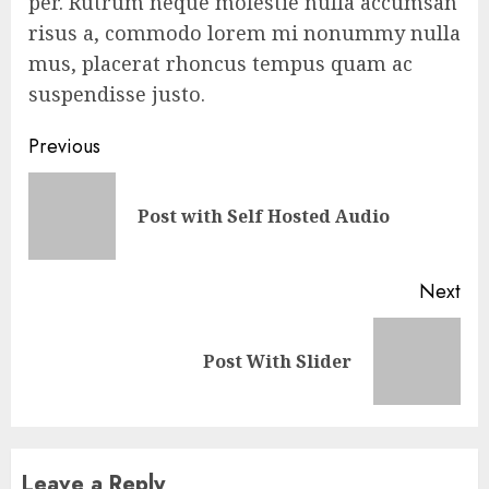
per. Rutrum neque molestie nulla accumsan
risus a, commodo lorem mi nonummy nulla
mus, placerat rhoncus tempus quam ac
suspendisse justo.
Continue
Previous
Reading
Pre
Post with Self Hosted Audio
pos
Next
Next
Post With Slider
post:
Leave a Reply