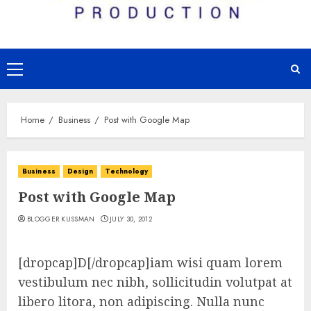
Primary
Menu
Home
Business
Post with Google Map
Business
Design
Technology
Post with Google Map
BLOGGER KUSSMAN
JULY 30, 2012
[dropcap]D[/dropcap]iam wisi quam lorem
vestibulum nec nibh, sollicitudin volutpat at
libero litora, non adipiscing. Nulla nunc