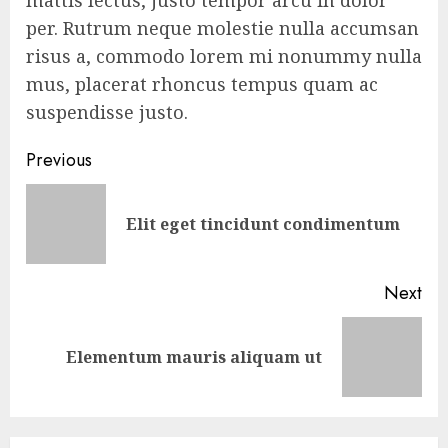
per. Rutrum neque molestie nulla accumsan
risus a, commodo lorem mi nonummy nulla
mus, placerat rhoncus tempus quam ac
suspendisse justo.
Continue
Previous
Reading
Pre
Elit eget tincidunt condimentum
pos
Next
Next
Elementum mauris aliquam ut
post: