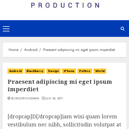
Primary
Menu
Home
Android
Praesent adipiscing mi eget ipsum imperdiet
Android
BlackBerry
Design
iPhone
Politics
World
Praesent adipiscing mi eget ipsum
imperdiet
BLOGGER KUSSMAN
JULY 30, 2011
[dropcap]D[/dropcap]iam wisi quam lorem
vestibulum nec nibh, sollicitudin volutpat at