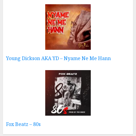
Young Dickson AKA YD – Nyame Ne Me Hann
Fox Beatz – 80s